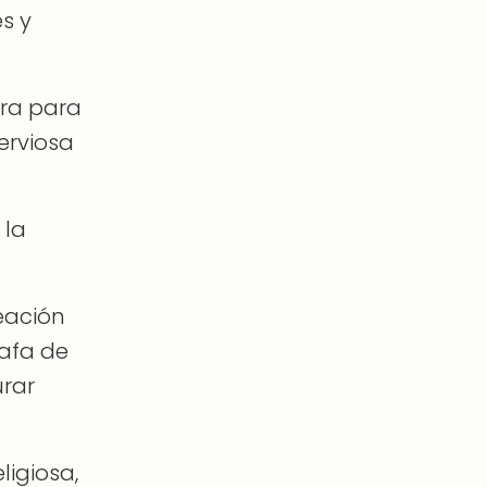
s y
ara para
erviosa
 la
eación
rafa de
urar
ligiosa,