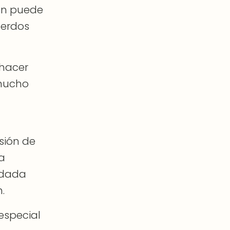
ión puede
uerdos
 hacer
 mucho
esión de
a
uidada
.
especial