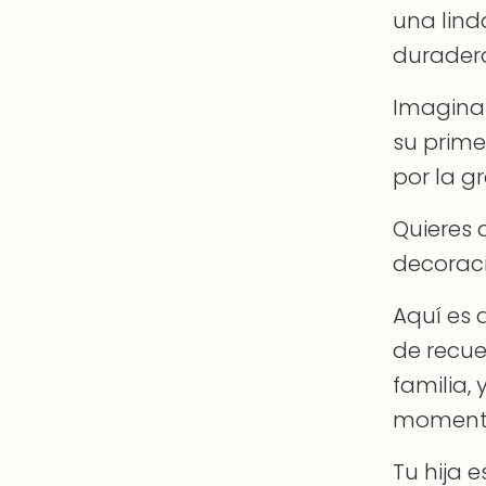
una lind
duradero
Imagina 
su prime
por la g
Quieres 
decoraci
Aquí es 
de recue
familia,
momentos
Tu hija 